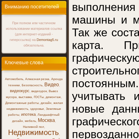
выполнения
Вниманию посетителей
машины и м
При полном или частичном
Так же сост
использовании материалов ссылка
(для интернет-изданий -
гиперссылка) на
Demontag5.ru
карта. Пр
обязательна.
графическую
Ключевые слова
строительн
,
,
Автомобиль
Алмазная резка
Аренда
постоянным
Видео
,
,
,
техники
Безопасность
видеокурс
,
,
видеоурок
Вывоз
учитывать 
,
,
,
,
мусора
выставка
ГОСТы
демонтаж
,
,
Демонтажные работы
дизайн
жилая
новые данн
,
,
недвижимость
здоровье
Земляные
ипотека
,
,
работы
Ландшафтный
графическог
Москва
,
,
,
дизайн
мебель
,
Наливной пол
Недвижимость
первоздан
,