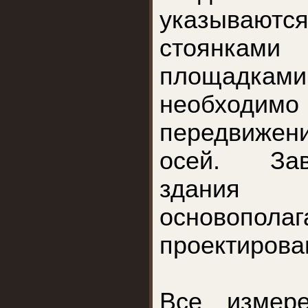
указываются
стоянка
площадкам
необходим
передвижен
осей. Зав
здани
основопола
проектирова
Все измер