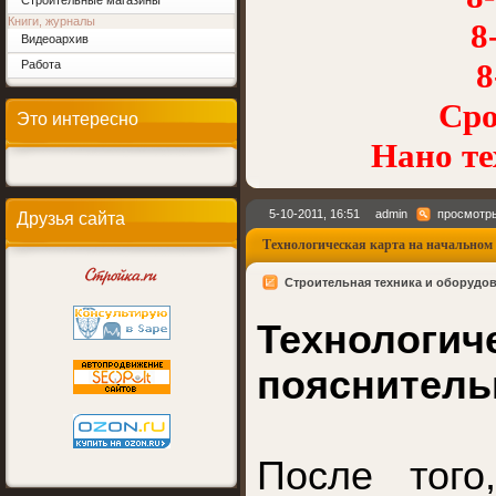
Строительные магазины
Книги, журналы
8-
Видеоархив
8
Работа
Сро
Это интересно
Нано т
5-10-2011, 16:51
admin
просмотры
Друзья сайта
Технологическая карта на начальном 
Строительная техника и оборудо
Технолог
пояснитель
После того