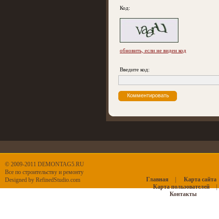
Код:
обновить, если не виден код
Введите код:
© 2009-2011 DEMONTAG5.RU
Все по строительству и ремонту
Главная
|
Карта сайта
Designed by
RefinedStudio.com
Карта пользователей
|
Контакты