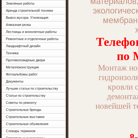
материалов,
Земляные работы
экологичес
Аренда строительной техники
Вывоз мусора. Утилизация
мембран
Алмазная резка
Лестницы и монолитные работы
Телефо
Ремонтные и отделочные работы
Ландшафтный дизайн
по 
Техника
Противопожарные двери
Монтаж нов
Металлоконструкции
Фотоальбомы работ
гидроизол
Документы
кровли 
Лучшие статьи по строительству
демонта
Статьи по строительству
Советы по ремонту
новейшей т
Строительные бренды
Строительные выставки
Строительные объявления
Словарь терминов
8