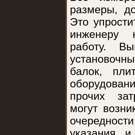
размеры, д
Это упрости
инженеру 
работу. В
установочн
балок, пли
оборудова
прочих за
могут возни
очередности
указания и