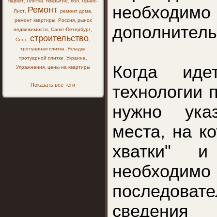
,
,
,
,
паркет
Плитка
покрытие
пол
Прайс-
необходим
Ремонт
,
,
,
Лист
ремонт дома
,
,
ремонт квартиры
Россия
рынок
дополнитель
,
,
недвижимости
Санкт-Петербург
строительство
,
,
Снос
,
тротуарная плитка
Укладка
,
,
тротуарной плитки
Украина
Когда иде
,
Упражнения
цены на квартиры
Показать все теги
технологии 
нужно ука
места, на к
хватки" 
необхо
последовате
сведения