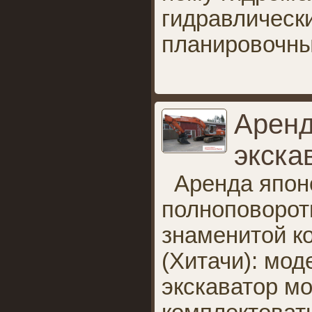
гидравлически
планировочн
Аренд
экска
Аренда японс
полноповоротн
знаменитой ко
(Хитачи): мод
экскаватор м