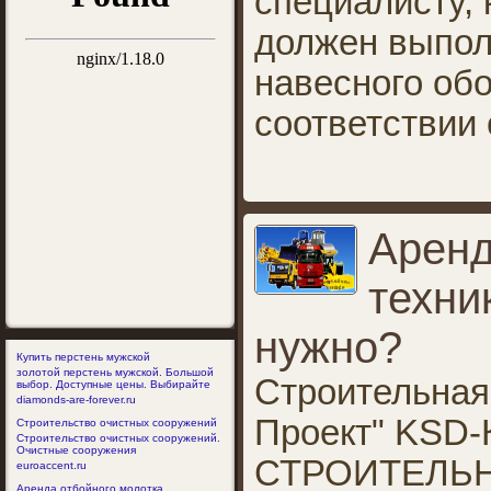
специалисту, 
должен выпол
навесного об
соответствии 
Аренд
техни
нужно?
Купить перстень мужской
золотой перстень мужской. Большой
Строительная
выбор. Доступные цены. Выбирайте
diamonds-are-forever.ru
Проект" KS
Строительство очистных сооружений
Строительство очистных сооружений.
Очистные сооружения
СТРОИТЕЛЬ
euroaccent.ru
Аренда отбойного молотка