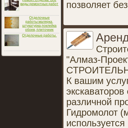
Ремонт.Отделка. Все
позволяет бе
виды ремонтных работ
Отделочные
работы:малярка,
штукатурка,поклейка
обоев, плиточник
Аренд
Отделочные работы.
Строит
"Алмаз-Прое
СТРОИТЕЛЬ
К вашим услу
экскаваторов
различной пр
Гидромолот (м
используется 