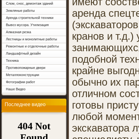
имеют собств
Слом, снос, демонтаж зданий
аренда спецт
Земляные работы
Аренда строительной техники
(экскаваторов
Вывоз мусора. Утилизация
Алмазная резка
кранов и т.д.)
Лестницы и монолитные работы
занимающихся
Ремонтные и отделочные работы
Ландшафтный дизайн
подобной техн
Техника
крайне выгодн
Противопожарные двери
Металлоконструкции
обычно их пар
Фотографии работ
Наше Видео
отличном сос
готовы присту
Последнее видео
любой момент
экскаватора 