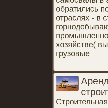
самосвалы в 
обратились п
отраслях - в 
горнодобыва
промышленнос
хозяйстве( вы
грузовые
Аренд
строи
Строительная