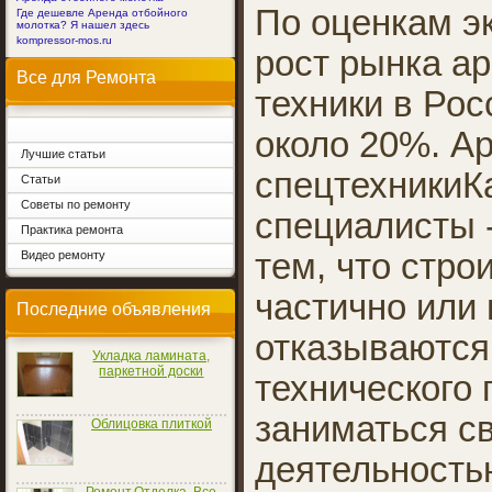
По оценкам э
Где дешевле Аренда отбойного
молотка? Я нашел здесь
kompressor-mos.ru
рост рынка а
Все для Ремонта
техники в Рос
около 20%. А
Лучшие статьи
спецтехникиК
Статьи
Советы по ремонту
специалисты 
Практика ремонта
тем, что стр
Видео ремонту
частично или
Последние объявления
отказываются
Укладка ламината,
паркетной доски
технического 
заниматься с
Облицовка плиткой
деятельностью