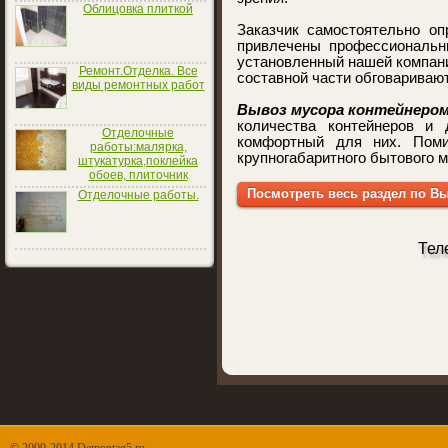
Облицовка плиткой
Заказчик самостоятельно оп
привлечены профессиональны
установленный нашей компани
Ремонт.Отделка. Все
составной части обговаривают
виды ремонтных работ
Вывоз мусора контейнером 
количества контейнеров и
Отделочные
комфортный для них. Поми
работы:малярка,
крупногабаритного бытового м
штукатурка,поклейка
обоев, плиточник
Посмотреть весь раздел по В
Отделочные работы.
Тел