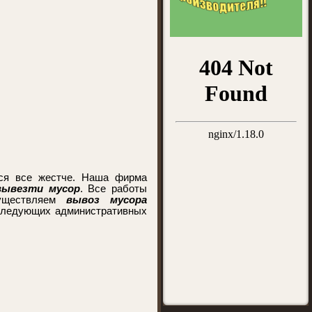
тся все жестче. Наша фирма
вывезти мусор
. Все работы
существляем
вывоз мусора
 следующих административных