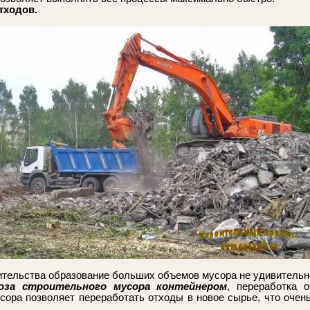
тходов.
ительства образование больших объемов мусора не удивитель
оза строительного мусора контейнером
, переработка 
сора позволяет переработать отходы в новое сырье, что очен