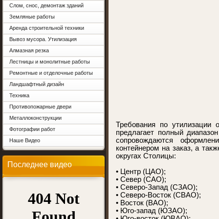
Слом, снос, демонтаж зданий
Земляные работы
Аренда строительной техники
Вывоз мусора. Утилизация
Алмазная резка
Лестницы и монолитные работы
Ремонтные и отделочные работы
Ландшафтный дизайн
Техника
Противопожарные двери
Металлоконструкции
Требования по утилизации 
Фотографии работ
предлагает полный диапазон
сопровождаются оформлен
Наше Видео
контейнером на заказ, а так
округах Столицы:
Последнее видео
• Центр (ЦАО);
• Север (САО);
• Северо-Запад (СЗАО);
• Северо-Восток (СВАО);
• Восток (ВАО);
• Юго-запад (ЮЗАО);
• Юго-восток (ЮВАО);