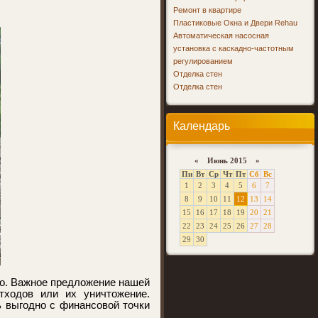
Ремонт в квартире
Пластиковые Окна и Двери Rehau
Автоматическая насосная
установка с каскадно-частотным
регулированием
Отделка стен
Отделка стен
Календарь
«
Июнь 2015 »
Пн
Вт
Ср
Чт
Пт
Сб
Вс
1
2
3
4
5
6
7
8
9
10
11
12
13
14
15
16
17
18
19
20
21
22
23
24
25
26
27
28
29
30
но. Важное предложение нашей
отходов или их уничтожение.
ь выгодно с финансовой точки