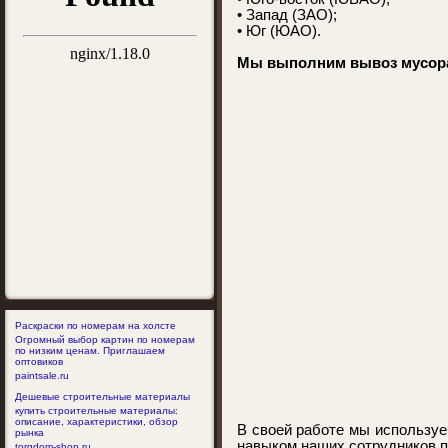
• Запад (ЗАО);
• Юг (ЮАО).
Мы выполним вывоз мусора
Раскраски по номерам на холсте
Огромный выбор картин по номерам
по низким ценам. Приглашаем
оптовиков
paintsale.ru
Дешевые строительные материалы
купить строительные материалы:
описание, характеристики, обзор
В своей работе мы используе
рынка
навыком наших сотрудников п
torgdom-shop.ru