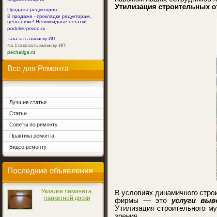
Утилизация строительных о
Продажа редукторов
В продаже - прокладки редукторам,
цены ниже! Неликвидные остатки
podolsk-privod.ru
заказать выписку ИП
<a 1заказать выписку ИП
pechatige.ru
Все для Ремонта
Лучшие статьи
Статьи
Советы по ремонту
Практика ремонта
Видео ремонту
Последние объявления
Укладка ламината,
В условиях динамичного стро
паркетной доски
фирмы — это
услуги выв
Утилизация строительного му
зрения.