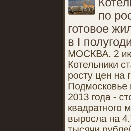
Котел
по ро
готовое жи
в I полугод
МОСКВА, 2 ию
Котельники с
росту цен на 
Подмосковье 
2013 года - с
квадратного м
выросла на 4,
тысячи рублей