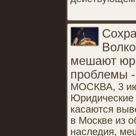
Сохр
Волко
мешают юр
проблемы -
МОСКВА, 3 ию
Юридические 
касаются выв
в Москве из о
наследия, ме