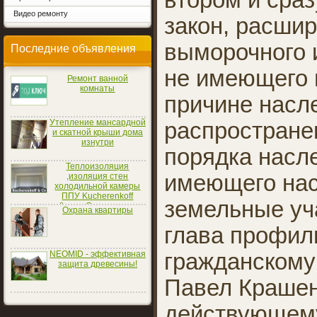
втором и сраз
Видео ремонту
закон, расши
выморочного 
Последние объявления
не имеющего 
Ремонт ванной
комнаты
причине насле
Утепление мансардной
распростране
и скатной крыши дома
изнутри
порядка насл
Теплоизоляция
имеющего нас
,изоляция стен
холодильной камеры
ППУ Kucherenkoff
земельные уча
&amp; Co
Охрана квартиры
глава профил
NEOMID - эффективная
гражданскому
защита древесины!
Павел Крашен
действующему