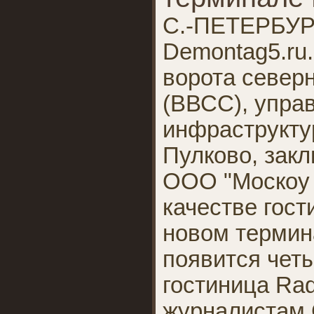
С.-ПЕТЕРБУРГ
Demontag5.ru
ворота север
(ВВСС), упр
инфраструкту
Пулково, зак
ООО "Москоу 
качестве гост
новом термин
появится чет
гостиница Ra
журналистам 