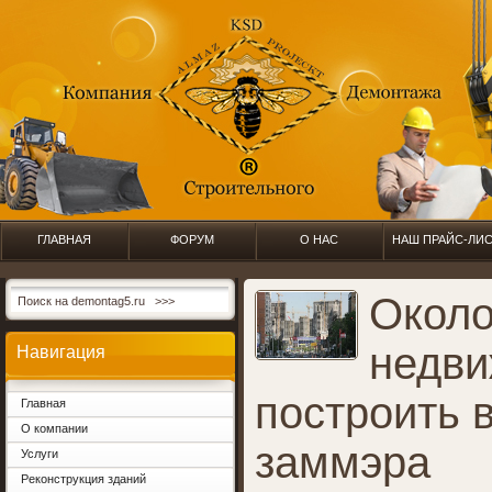
ГЛАВНАЯ
ФОРУМ
О НАС
НАШ ПРАЙС-ЛИ
Около
недви
Навигация
построить в
Главная
О компании
заммэра
Услуги
Реконструкция зданий