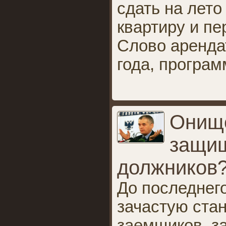
сдать на лет
квартиру и пе
Слово аренда
года, програ
Онище
защищ
должников
До последнег
зачастую ста
заемщиков, з