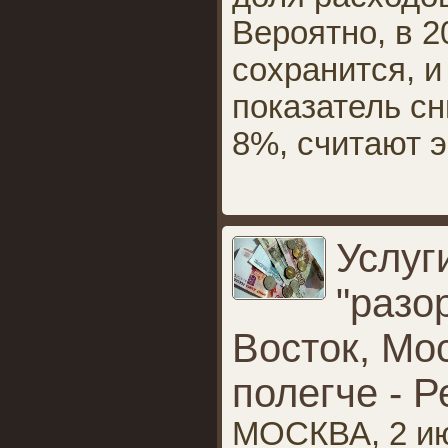
Вероятно, в 2
сохранится, 
показатель с
8%, считают 
Услуг
"разо
Восток, Мо
полегче - Р
МОСКВА, 2 ию