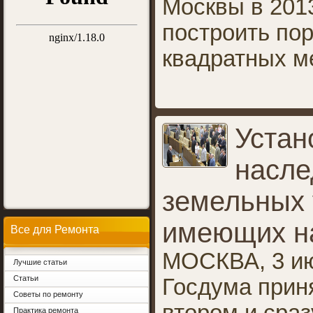
Москвы в 201
построить пор
квадратных м
Устан
насле
земельных 
имеющих н
Все для Ремонта
МОСКВА, 3 ию
Лучшие статьи
Статьи
Госдума прин
Советы по ремонту
Практика ремонта