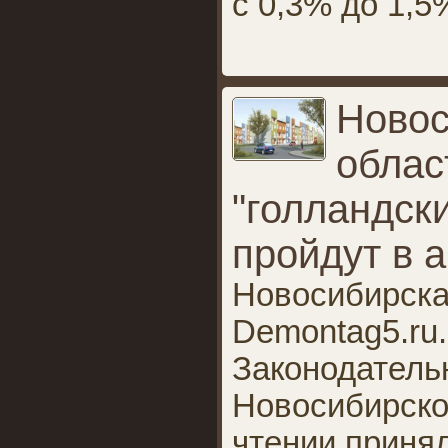
с 0,3% до 1,5
Новос
облас
"голландск
пройдут в а
Новосибирская
Demontag5.ru
Законодатель
Новосибирско
чтении принял