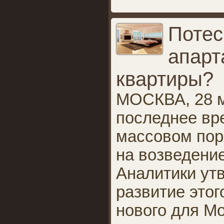
Потес
апарт
квартиры?
МОСКВА, 28 м
последнее вр
массовом пор
на возведени
Аналитики ут
развитие это
нового для М