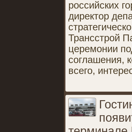
российских го
директор деп
стратегическо
Трансстрой П
церемонии по
соглашения, 
всего, интер
Гости
появи
терминале 