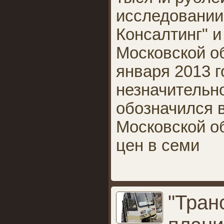
исследовании
Консалтинг" и
Московской о
января 2013 
незначительно
обозначился в
Московской о
цен в семи
"Тран