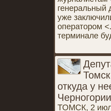
генеральный 
уже заключил
оператором <.
терминале буд
Депут
Томск
откуда у не
Черногори
ТОМСК, 2 июл