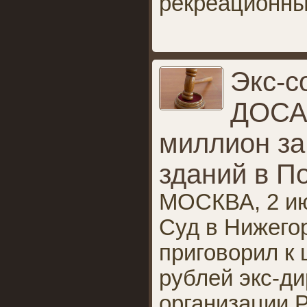
рекреационны
Экс-с
ДОСА
миллион за
зданий в П
МОСКВА, 2 ию
Суд в Нижего
приговорил к
рублей экс-ди
организации