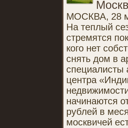
Москв
МОСКВА, 28 м
На теплый се
стремятся пок
кого нет собс
снять дом в а
специалисты 
центра «Инди
недвижимости
начинаются от
рублей в меся
москвичей ес