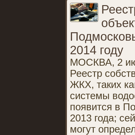
Реест
объек
Подмосковь
2014 году
МОСКВА, 2 ию
Реестр собст
ЖКХ, таких ка
системы водо
появится в П
2013 года; се
могут опреде