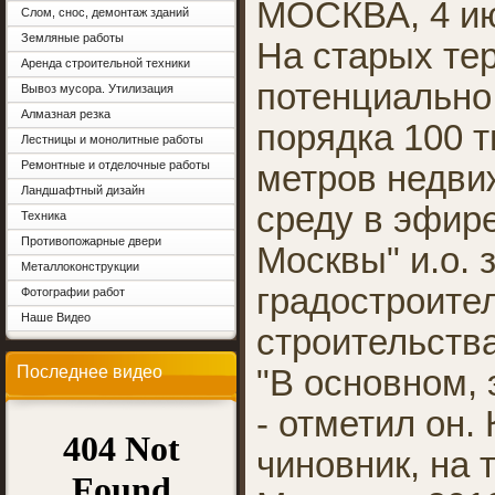
МОСКВА, 4 ию
Слом, снос, демонтаж зданий
Земляные работы
На старых те
Аренда строительной техники
потенциально
Вывоз мусора. Утилизация
Алмазная резка
порядка 100 
Лестницы и монолитные работы
Ремонтные и отделочные работы
метров недви
Ландшафтный дизайн
среду в эфир
Техника
Противопожарные двери
Москвы" и.о.
Металлоконструкции
градостроите
Фотографии работ
Наше Видео
строительств
Последнее видео
"В основном, 
- отметил он.
чиновник, на 