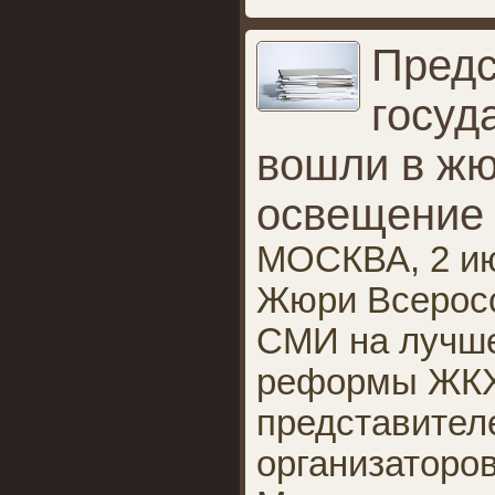
Предс
госуд
вошли в жю
освещение
МОСКВА, 2 ию
Жюри Всеросс
СМИ на лучш
реформы ЖКХ 
представител
организаторов