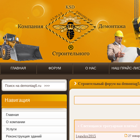
ГЛАВНАЯ
ФОРУМ
О НАС
НАШ ПРАЙС-ЛИ
Строительный форум на demontag5
Навигация
Главная
О компании
Светящаяся тротуарная плитка!
Услуги
l.pawlov2015
27 январ
Реконструкция зданий