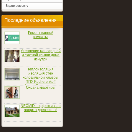
Видео ремонту
Последние объявления
Ремонт ванной
комнаты
Утепление мансардной
и скатной крыши дома
изнутри
Теплоизоляция
,изоляция стен
холодильной камеры
ППУ Kucherenkoff
&amp; Co
Охрана квартиры
NEOMID - эффективная
защита древесины!