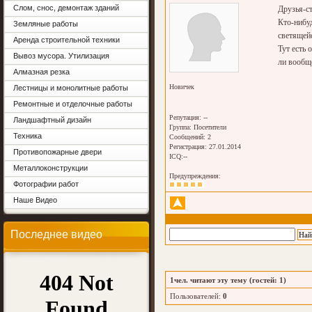
Слом, снос, демонтаж зданий
Друзья-ст
Кто-нибуд
Земляные работы
светящей
Аренда строительной техники
Тут есть 
Вывоз мусора. Утилизация
ли вообщ
Алмазная резка
Новичек
Лестницы и монолитные работы
Ремонтные и отделочные работы
Репутация: --
Ландшафтный дизайн
Группа:
Посетители
Техника
Сообщений: 2
Регистрация: 27.01.2014
Противопожарные двери
ICQ:--
Металлоконструкции
Предупреждения:
Фотографии работ
Наше Видео
Последнее видео
1
чел. читают эту тему (гостей: 1)
Пользователей:
0