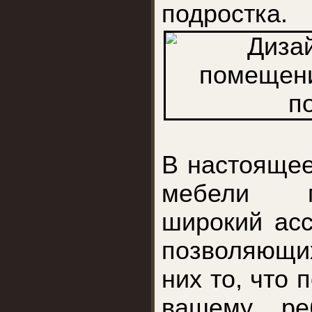
подростка.
В настоящее
мебели м
широкий асс
позволяющи
них то, что 
вашему реб