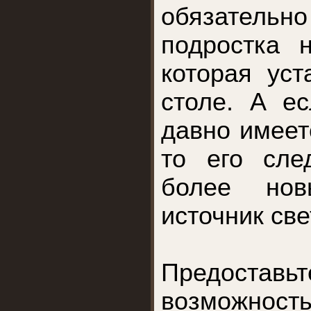
обязательн
подростка 
которая уст
столе. А е
давно имеет
то его сле
более но
источник све
Предоставь
возможн