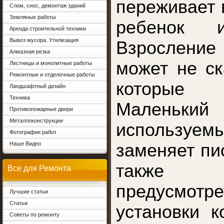
переживает в
Слом, снос, демонтаж зданий
Земляные работы
ребенок 
Аренда строительной техники
Вывоз мусора. Утилизация
Взрослени
Алмазная резка
может не ск
Лестницы и монолитные работы
Ремонтные и отделочные работы
которые 
Ландшафтный дизайн
Техника
Малень
Противопожарные двери
Металлоконструкции
использу
Фотографии работ
Наше Видео
заменяет пи
также 
Все для Ремонта
предусмот
Лучшие статьи
Статьи
установки 
Советы по ремонту