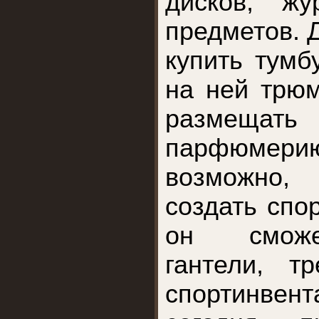
дисков, жу
предметов. 
купить тумб
на ней трюм
размещат
парфюмерию
возможно
создать спор
он сможе
гантели, т
спортинвен