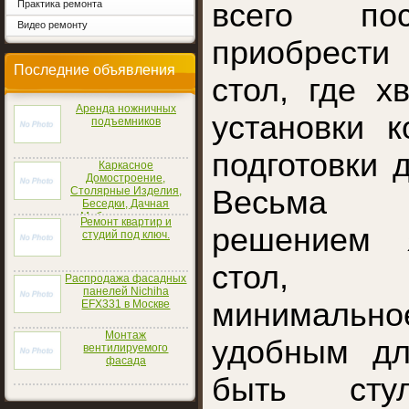
всего пос
Практика ремонта
Видео ремонту
приобрести
Последние объявления
стол, где х
Аренда ножничных
установки 
подъемников
подготовки 
Каркасное
Домостроение,
Столярные Изделия,
Весьма 
Беседки, Дачная
Мебель
Ремонт квартир и
решением я
студий под ключ.
стол, 
Распродажа фасадных
панелей Nichiha
минимально
EFX331 в Москве
Монтаж
удобным дл
вентилируемого
фасада
быть сту