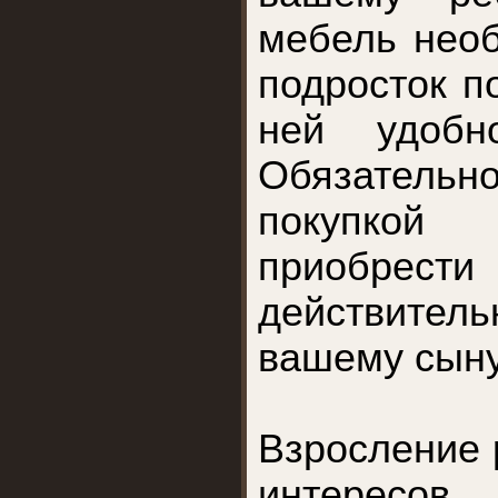
мебель необ
подросток п
ней удобн
Обязательно
покупкой
приобре
действит
вашему сыну
Взросление 
интересов