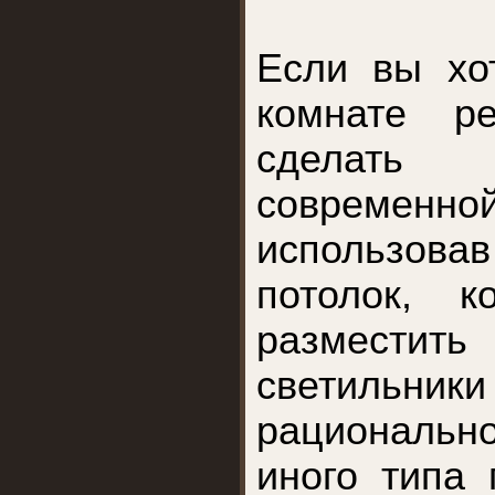
Если вы хо
комнате р
сделать 
современн
использова
потолок, к
размести
светильн
рациональ
иного типа