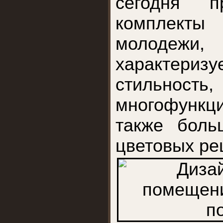
сегодня п
комплект
молоде
характериз
стильность,
многофунк
также боль
цветовых ре