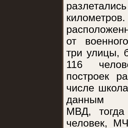
разлеталис
километр
расположен
от военног
три улицы, 
116 чело
построек р
числе школа
данным ре
МВД, тогда
человек, М