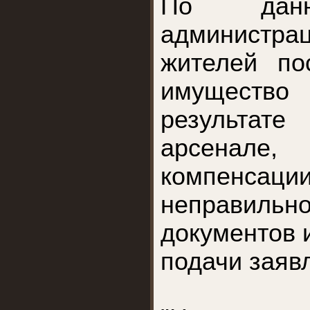
По данн
администрац
жителей по
имуществ
результа
арсенале
компен
неправиль
документов 
подачи заяв