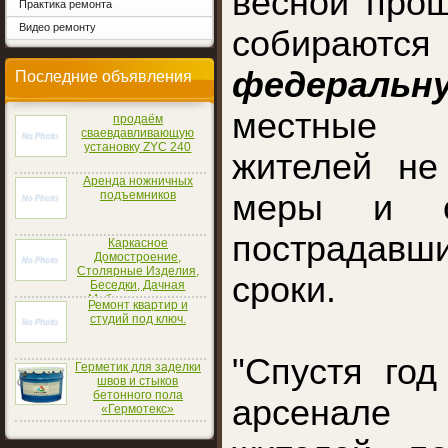
весной прош
Практика ремонта
Видео ремонту
собирают
федеральн
Последние объявления
местные 
продаём
сваевдавливающую
установку ZYC 240
жителей не
Аренда ножничных
подъемников
меры и о
пострадав
Каркасное
Домостроение,
Столярные Изделия,
сроки.
Беседки, Дачная
Мебель
Ремонт квартир и
студий под ключ.
"Спустя го
Герметик для заделки
швов и стыков
бетонного пола
арсенале
«Гермотекс»