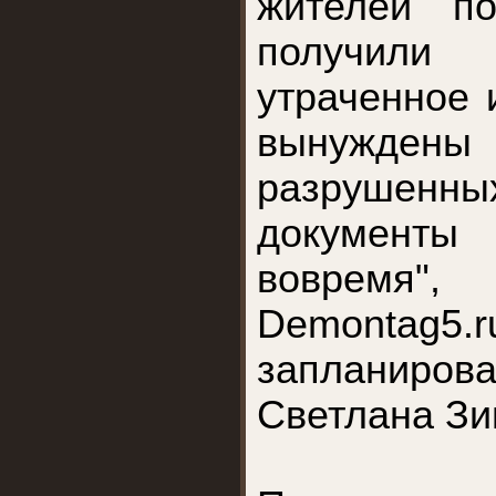
жителей п
получили 
утраченное 
вынужд
разрушенны
документ
вовремя"
Demontag5.r
запланир
Светлана Зи