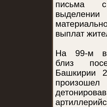
письма 
выделении
материаль
выплат жите
На 99-м в
близ пос
Башкирии 2
произошел
детониро
артиллери