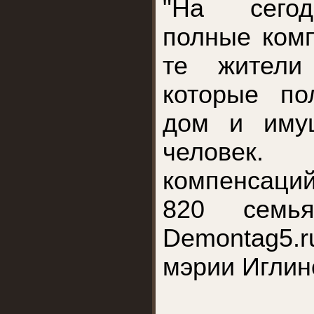
"На сего
полные ком
те жители
которые по
дом и имущ
человек.
компенсаций
820 семь
Demontag5.
мэрии Иглин