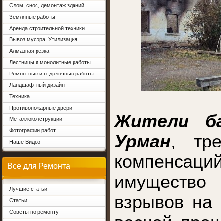
Слом, снос, демонтаж зданий
Земляные работы
Аренда строительной техники
Вывоз мусора. Утилизация
Алмазная резка
Лестницы и монолитные работы
Ремонтные и отделочные работы
Ландшафтный дизайн
Техника
Противопожарные двери
Жители ба
Металлоконструкции
Фотографии работ
Урман
, тр
Наше Видео
компенсаци
Все для Ремонта
имуществ
Лучшие статьи
взрывов на
Статьи
Советы по ремонту