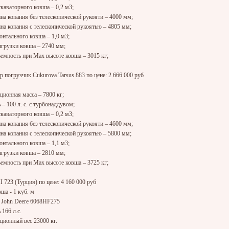
каваторного ковша – 0,2 м3;
на копания без телескопической рукояти – 4000 мм;
роверг информацию о продаже
к нему за долги земельных
на копания с телескопической рукоятью – 4805 мм;
кобы принадлежавших депутату
нтального ковша – 1,0 м3;
ной Думы РФ
Владимиру Плигину.
грузки ковша – 2740 мм;
емность при Max высоте ковша – 3015 кг;
подробнее
р погрузчик Cukurova Tarsus 883 по цене: 2 666 000 руб
ционная масса – 7800 кг;
иллиард рублей между 10
– 100 л. с. с турбонаддувом;
каваторного ковша – 0,2 м3;
нявшие первые десять мест
в
на копания без телескопической рукояти – 4600 мм;
 Фондом ЖКХ рейтинге
на копания с телескопической рукоятью – 5800 мм;
и реализации программ фонда,
общей сложности 1 миллиард
нтального ковша – 1,1 м3;
естве поощрения, бонусы в
онах составили от 45 миллионов
грузки ковша – 2810 мм;
ионов рублей
, сообщил фонд в
емность при Max высоте ковша – 3725 кг;
подробнее
I 723 (Турция) по цене: 4 160 000 руб
ша - 1 куб. м
т создать на Большой
 John Deere 6068HF275
166 л.с.
ционный вес 23000 кг.
ссы Анны Ахматовой
может
в квартире на улице Большая