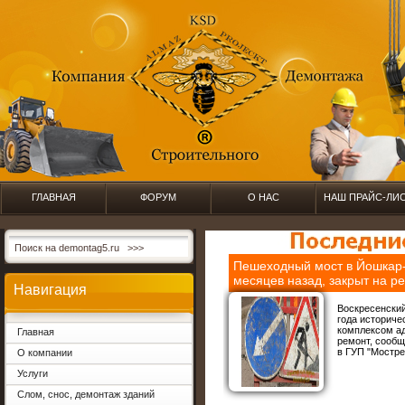
ГЛАВНАЯ
ФОРУМ
О НАС
НАШ ПРАЙС-ЛИ
Пешеходный мост в Йошкар-
месяцев назад, закрыт на р
Навигация
Воскресенский
года историч
комплексом ад
Главная
ремонт, сообщ
в ГУП "Мостре
О компании
Услуги
Слом, снос, демонтаж зданий