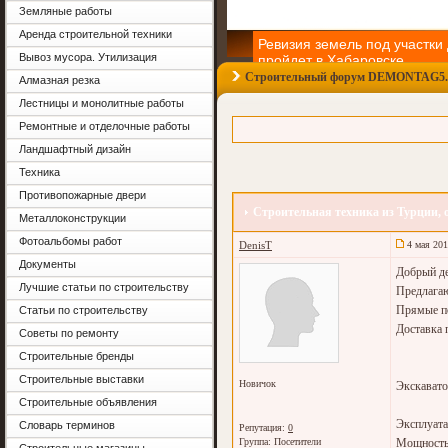
Земляные работы
Аренда строительной техники
Ревизия земель под участки
Вывоз мусора. Утилизация
пройдет в Хабаровске
Строительный форум DEMONTAG5
Алмазная резка
Власти Хабаро
Лестницы и монолитные работы
ревизию своб
участков, кот
Ремонтные и отделочные работы
застройку мно
Хабаровского 
Ландшафтный дизайн
правительства
Техника
Противопожарные двери
Строительная техника из Турции, 
Металлоконструкции
Цены на первичном рынке жи
Фотоальбомы работ
DenisT
4 мая 201
упали на 9,7% - эксперты
Документы
Добрый де
Лучшие статьи по строительству
Цены на перв
Предлагаю
недвижимости 
Прямые по
Статьи по строительству
Черноморском 
среднем на 9,
Доставка 
Советы по ремонту
кампанией по 
могут возраст
Строительные бренды
консалтингово
Строительные выставки
Новичок
Экскавато
Строительные объявления
Эксплуата
Словарь терминов
Репутация:
0
Депутат Плигин не имеет от
Группа:
Посетители
Мощность 