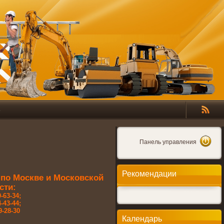
Панель управления
Рекомендации
по Москве и Московской
сти:
-63-34;
-43-44;
9-28-30
Календарь