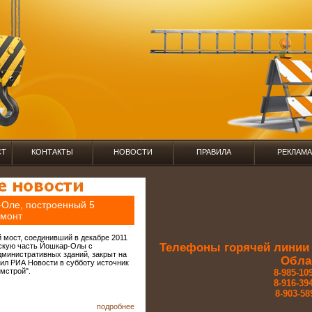
СТ
КОНТАКТЫ
НОВОСТИ
ПРАВИЛА
РЕКЛАМА
Оле, построенный 5
емонт
 мост, соединивший в декабре 2011
Телефоны горячей линии 
ескую часть Йошкар-Олы с
министративных зданий, закрыт на
Обла
ил РИА Новости в субботу источник
мстрой".
8-985-109
8-916-394
8-903-58
подробнее