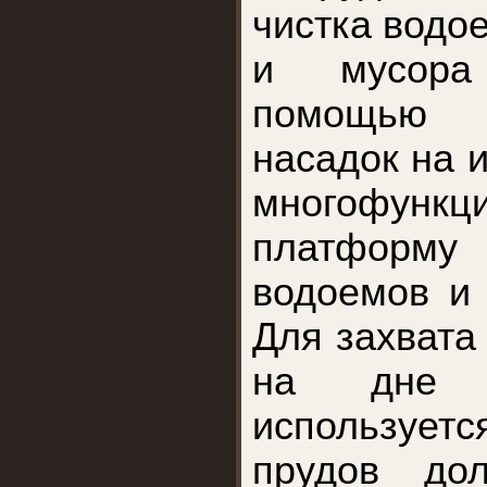
чистка водо
и мусора
помощью
насадок на 
многофункц
платформ
водоемов и
Для захвата
на дне 
используе
прудов дол