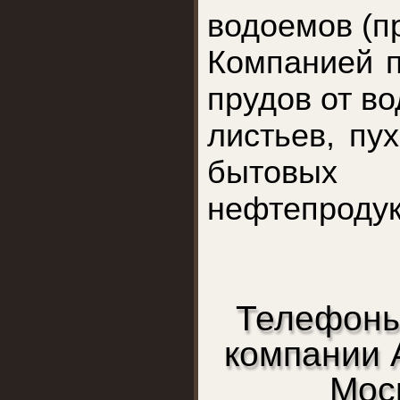
водоемов (пр
Компанией п
прудов от в
листьев, пух
бытовы
нефтепродук
Телефоны
компании 
Мос