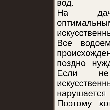
вод.
На дач
оптимальны
искусственн
Все водоем
происхож
поздно нуж
Если не 
искусственн
нарушается
Поэтому хо