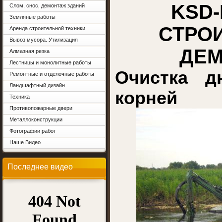
KSD-
Слом, снос, демонтаж зданий
Земляные работы
СТРО
Аренда строительной техники
Вывоз мусора. Утилизация
ДЕ
Алмазная резка
Лестницы и монолитные работы
Очистка д
Ремонтные и отделочные работы
Ландшафтный дизайн
корней
Техника
Противопожарные двери
Металлоконструкции
Фотографии работ
Наше Видео
Последнее видео