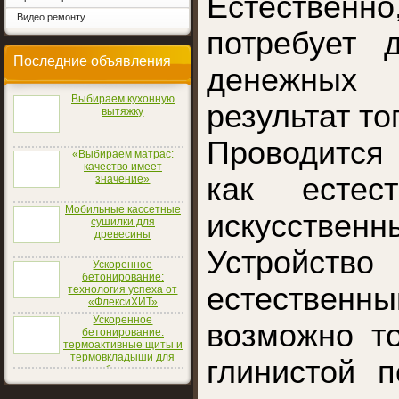
Естественно
Видео ремонту
потребует 
Последние объявления
денежных
Выбираем кухонную
результат тог
вытяжку
Проводится
«Выбираем матрас:
качество имеет
как естес
значение»
Мобильные кассетные
искусстве
сушилки для
древесины
Устрой
Ускоренное
бетонирование:
естестве
технология успеха от
«ФлексиХИТ»
Ускоренное
возможно т
бетонирование:
термоактивные щиты и
термовкладыши для
глинистой 
опалубок