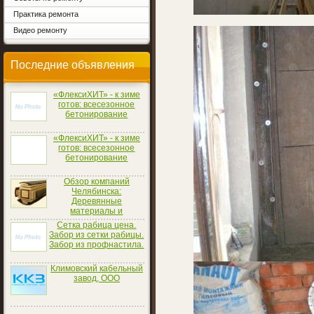
Практика ремонта
Видео ремонту
Последние объявления
«ФлексиХИТ» - к зиме
готов: всесезонное
бетонирование
«ФлексиХИТ» - к зиме
готов: всесезонное
бетонирование
Обзор компаний
Челябинска:
Деревянные
материалы и
конструкции для строительства и
Сетка рабица цена.
отделки домов
Забор из сетки рабицы.
Забор из профнастила.
Климовский кабельный
завод, ООО